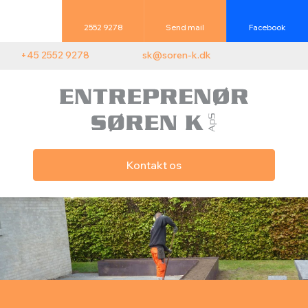
2552 9278
Send mail
Facebook
+45 2552 9278
sk@soren-k.dk
Kontakt os​