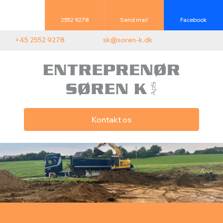
2552 9278
Send mail
Facebook
+45 2552 9278
sk@soren-k.dk
Kontakt os​